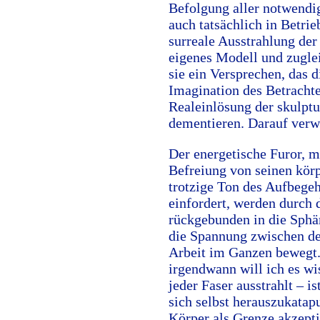
Befolgung aller notwendi
auch tatsächlich in Betrie
surreale Ausstrahlung der 
eigenes Modell und zuglei
sie ein Versprechen, das d
Imagination des Betrachte
Realeinlösung der skulpt
dementieren. Darauf verwe
Der energetische Furor, m
Befreiung von seinen körp
trotzige Ton des Aufbegeh
einfordert, werden durch
rückgebunden in die Sphär
die Spannung zwischen d
Arbeit im Ganzen bewegt
irgendwann will ich es wi
jeder Faser ausstrahlt – i
sich selbst herauszukatap
Körper als Grenze akzept