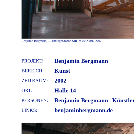
Benjamin Bergmann, … und irgendwann will ich es wissen, 2002
Benjamin Bergmann
PROJEKT:
Kunst
BEREICH:
2002
ZEITRAUM:
Halle 14
ORT:
Benjamin Bergmann | Künstle
PERSONEN:
benjaminbergmann.de
LINKS: