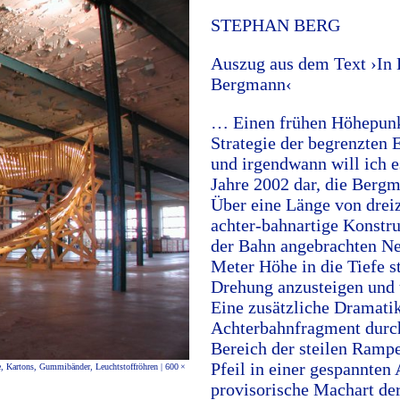
STEPHAN BERG
Auszug aus dem Text ›In 
Bergmann‹
… Einen frühen Höhepunkt
Strategie der begrenzten 
und irgendwann will ich 
Jahre 2002 dar, die Bergm
Über eine Länge von dreiz
achter-bahnartige Konstru
der Bahn angebrachten Ne
Meter Höhe in die Tiefe s
Drehung anzusteigen und 
Eine zusätzliche Dramatik
Achterbahnfragment durch
Bereich der steilen Ramp
Pfeil in einer gespannten 
e, Kartons, Gummibänder, Leuchtstoffröhren | 600 ×
provisorische Machart der