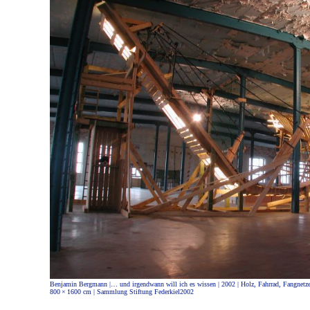
Benjamin Bergmann |… und irgendwann will ich es wissen | 2002 | Holz, Fahrrad, Fangnetz
800 × 1600 cm | Sammlung Stiftung Federkiel2002