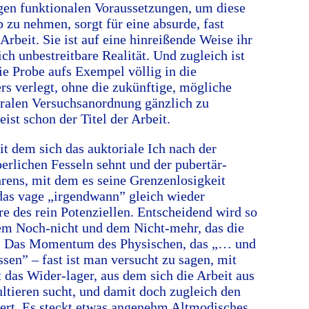
gen funktionalen Voraussetzungen, um diese
b zu nehmen, sorgt für eine absurde, fast
Arbeit. Sie ist auf eine hinreißende Weise ihr
ch unbestreitbare Realität. Und zugleich ist
ie Probe aufs Exempel völlig in die
rs verlegt, ohne die zukünftige, mögliche
uralen Versuchsanordnung gänzlich zu
ist schon der Titel der Arbeit.
it dem sich das auktoriale Ich nach der
erlichen Fesseln sehnt und der pubertär-
rens, mit dem es seine Grenzenlosigkeit
 das vage „irgendwann” gleich wieder
e des rein Potenziellen. Entscheidend wird so
em Noch-nicht und dem Nicht-mehr, das die
. Das Momentum des Physischen, das „… und
ssen” – fast ist man versucht zu sagen, mit
st das Wider-lager, aus dem sich die Arbeit aus
ultieren sucht, und damit doch zugleich den
iert. Es steckt etwas angenehm Altmodisches