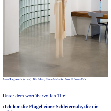
Ausstellungsansicht (v.l.n.r.): Tilo Schulz, Kostas Murkudis | Foto: © Leonie Felle
Unter dem wortübervollen Titel
›Ich hör die Flügel einer Schleiereule, die nie