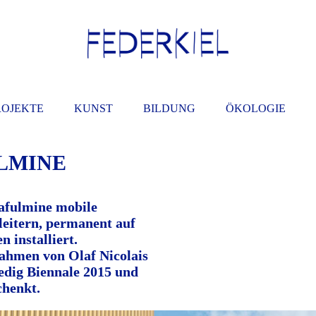
ROJEKTE
KUNST
BILDUNG
ÖKOLOGIE
LMINE
rafulmine mobile
bleitern, permanent auf
installiert.
ahmen von Olaf Nicolais
edig Biennale 2015 und
chenkt.