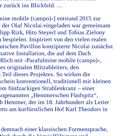
r zurück ins Blickfeld. …
lmine mobile (campo)‹] entstand 2015 zur
i der Olaf Nicolai eingeladen war gemeinsam
ipp Rizk, Hito Steyerl und Tobias Zielony
 bespielen. Inspiriert von den vielen realen
utschen Pavillon konzipierte Nicolai zunächst
mative Installation, die auf dem Dach
ießlich mit ›Parafulmine mobile (campo)‹,
s originalen Blitzableiters, den
Teil dieses Projektes. So wirken die
chein konventionell, traditionell mit kleinen
m fünfzackigen Strahlenkranz – einer
sogenannten „Hemmerschen Fünfspitz“,
b Hemmer, der im 18. Jahrhundert als Leiter
tts am kurfürstlichen Hof Karl Theodors in
i demnach einer klassischen Formensprache,