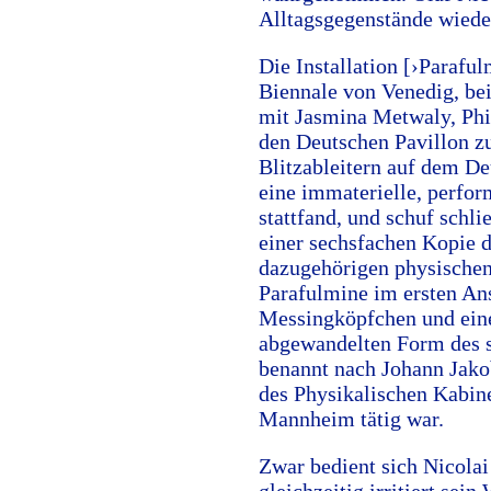
Alltagsgegenstände wiede
Die Installation [›Parafu
Biennale von Venedig, be
mit Jasmina Metwaly, Phil
den Deutschen Pavillon zu
Blitzableitern auf dem De
eine immaterielle, perfor
stattfand, und schuf schl
einer sechsfachen Kopie de
dazugehörigen physischen 
Parafulmine im ersten Ans
Messingköpfchen und eine
abgewandelten Form des 
benannt nach Johann Jako
des Physikalischen Kabine
Mannheim tätig war.
Zwar bedient sich Nicola